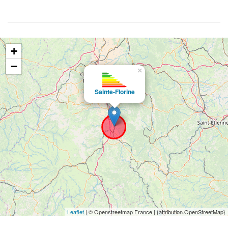
+
−
×
Sainte-Florine
Leaflet
| © Openstreetmap France | {attribution.OpenStreetMap}