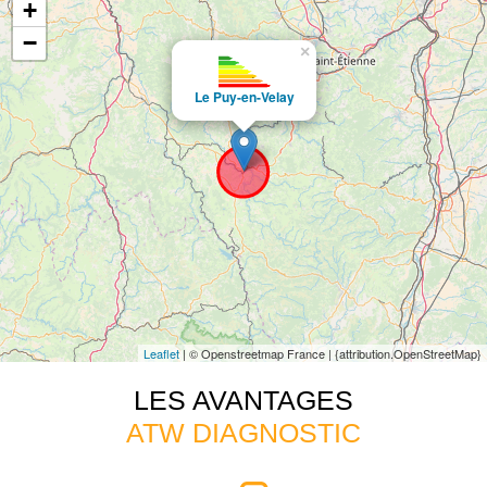
+
−
×
Le Puy-en-Velay
Leaflet
| © Openstreetmap France | {attribution.OpenStreetMap}
LES AVANTAGES
ATW DIAGNOSTIC