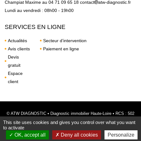
Champiat Maxime au
04 71 09 65 18
contact
atw-diagnostic.fr
Lundi au vendredi : 08h00 - 19h00
SERVICES EN LIGNE
Actualités
Secteur d’intervention
Avis clients
Paiement en ligne
Devis
gratuit
Espace
client
© ATW DIAGNOSTIC
•
Diagnostic immobilier Haute-Loire
• RCS : 502
769 599 •
Mentions légales
•
Politique de confidentialité
This site uses cookies and gives you control over what you want
to activate
Site réalisé par
www.arobiz.com
OK, accept all
Deny all cookies
Personalize