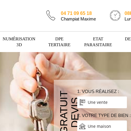
04 71 09 65 18
08
Champiat Maxime
Lun
NUMÉRISATION
DPE
ETAT
DE
3D
TERTIAIRE
PARASITAIRE
1. VOUS RÉALISEZ :
T
D
E
V
I
S
G
R
A
T
U
I
Une vente
2. VOTRE TYPE DE BIEN :
Une maison