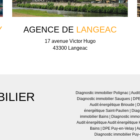
Y
AGENCE DE
LANGEAC
17 avenue Victor Hugo
43300 Langeac
ILIER
Diagnostic immobilier Polignac
|
Audit
Diagnostic immobilier Saugues
|
DPE
Audit énergétique Brioude
|
D
énergétique Saint-Paulien
|
Diag
immobilier Bains
|
Diagnostic immob
Audit énergétique Audit énergétique 
Bains
|
DPE Puy-en-Velay
|
A
Diagnostic immobilier Puy