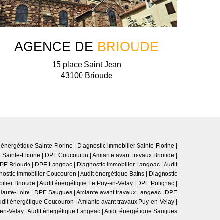
AGENCE DE
BRIOUDE
15 place Saint Jean
43100 Brioude
 énergétique Sainte-Florine
|
Diagnostic immobilier Sainte-Florine
|
 Sainte-Florine
|
DPE Coucouron
|
Amiante avant travaux Brioude
|
PE Brioude
|
DPE Langeac
|
Diagnostic immobilier Langeac
|
Audit
nostic immobilier Coucouron
|
Audit énergétique Bains
|
Diagnostic
ilier Brioude
|
Audit énergétique Le Puy-en-Velay
|
DPE Polignac
|
Haute-Loire
|
DPE Saugues
|
Amiante avant travaux Langeac
|
DPE
udit énergétique Coucouron
|
Amiante avant travaux Puy-en-Velay
|
-en-Velay
|
Audit énergétique Langeac
|
Audit énergétique Saugues